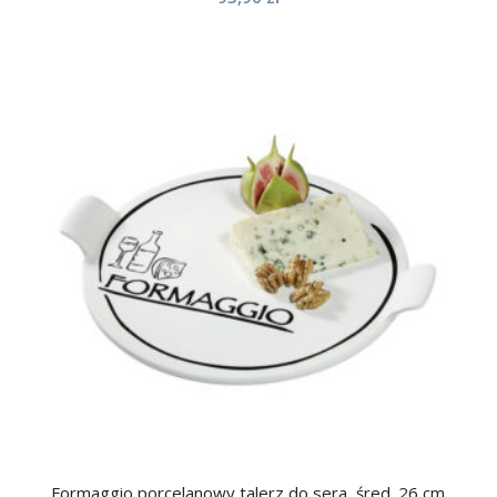
Formaggio porcelanowy talerz do sera, śred. 26 cm