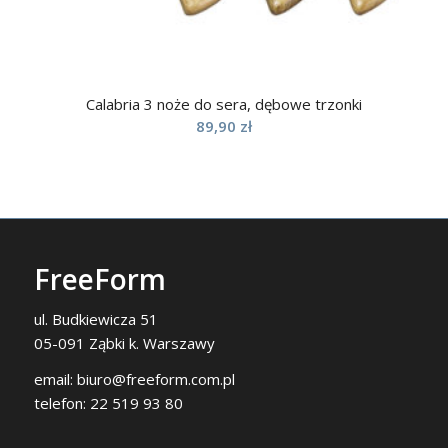
Calabria 3 noże do sera, dębowe trzonki
89,90
zł
FreeForm
ul. Budkiewicza 51
05-091 Ząbki k. Warszawy
email:
biuro@freeform.com.pl
telefon:
22 519 93 80