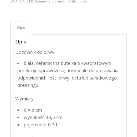
SKU:
CI-107135
Kategoria:
do sera, masła i oliwy
Opis
Opis
Dozownik do oliwy
biała, ceramiczna butelka o kwadratowym
przekroju sprawdzi się doskonale do dozowania
odpowiednich ilości oliwy, octu lub sałatkowego
dressingu
Wymiary
6 × 6 cm
wysokość 30,5 cm
pojemność 0,5 l