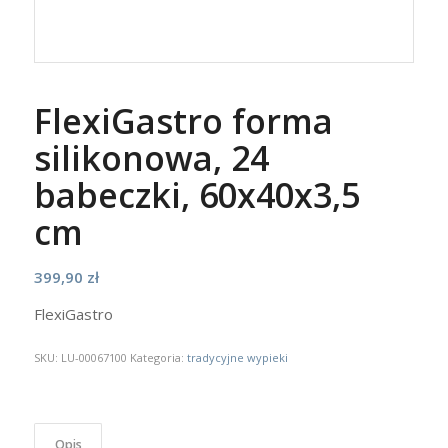
FlexiGastro forma
silikonowa, 24
babeczki, 60x40x3,5
cm
399,90
zł
FlexiGastro
SKU:
LU-00067100
Kategoria:
tradycyjne wypieki
Opis