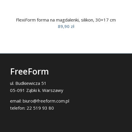
FlexiForm forma na magdalenki, silikon, 30×17 cm
89,90
zł
FreeForm
ul. Budkiewicza 51
05-091 Ząbki k. Warszawy
email:
biuro@freeform.com.pl
telefon:
22 519 93 80