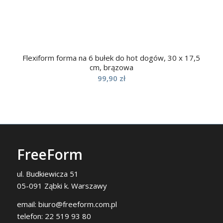
Flexiform forma na 6 bułek do hot dogów, 30 x 17,5
cm, brązowa
99,90
zł
FreeForm
ul. Budkiewicza 51
05-091 Ząbki k. Warszawy
email:
biuro@freeform.com.pl
telefon:
22 519 93 80