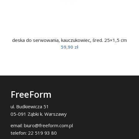
deska do serwowania, kauczukowiec, śred. 25×1,5 cm
59,90
zł
FreeForm
ul. Budkiewicza 51
05-091 Ząbki k. Warszawy
email:
biuro@freeform.com.pl
telefon:
22 519 93 80