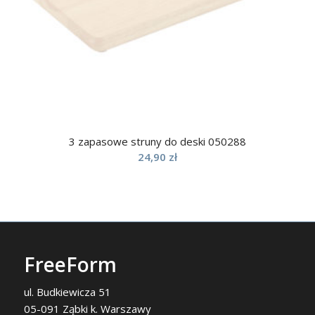
3 zapasowe struny do deski 050288
24,90
zł
FreeForm
ul. Budkiewicza 51
05-091 Ząbki k. Warszawy