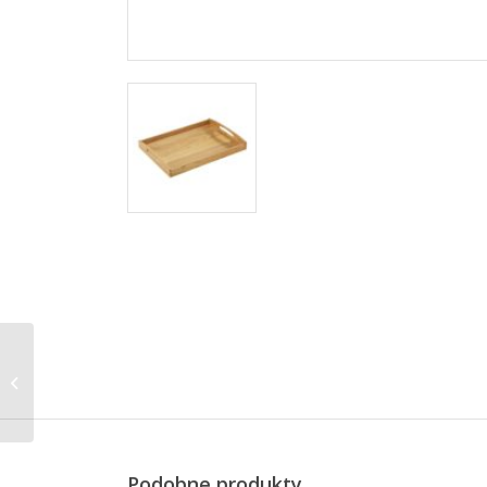
taca do serwowania,
kauczukowiec,
44x36x7 cm
Podobne produkty