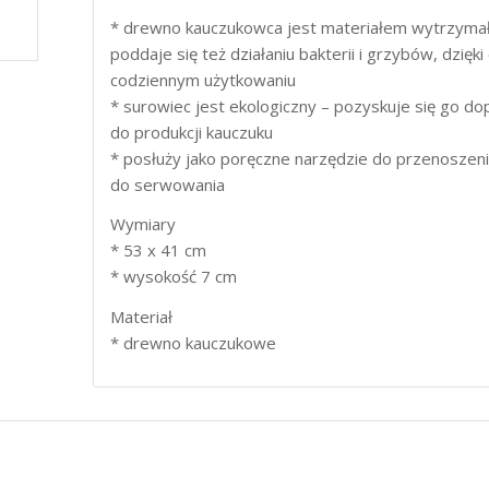
* drewno kauczukowca jest materiałem wytrzymały
poddaje się też działaniu bakterii i grzybów, dzi
codziennym użytkowaniu
* surowiec jest ekologiczny – pozyskuje się go d
do produkcji kauczuku
* posłuży jako poręczne narzędzie do przenoszenia
do serwowania
Wymiary
* 53 x 41 cm
* wysokość 7 cm
Materiał
* drewno kauczukowe