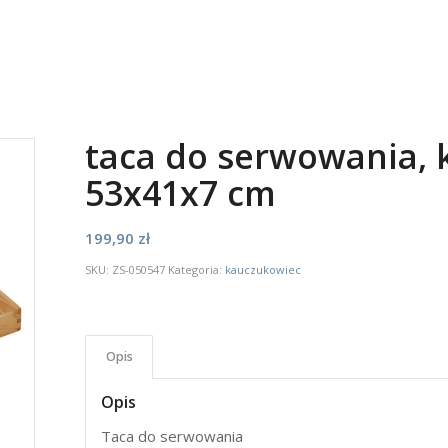
taca do serwowania, 
53x41x7 cm
199,90
zł
SKU:
ZS-050547
Kategoria:
kauczukowiec
Opis
Opis
Taca do serwowania