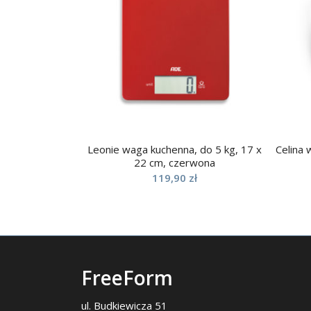
Leonie waga kuchenna, do 5 kg, 17 x
Celina 
22 cm, czerwona
119,90
zł
FreeForm
ul. Budkiewicza 51