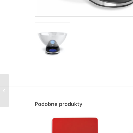
Julia waga kuchenna,
do 5 kg, 15 x 23 cm
Podobne produkty