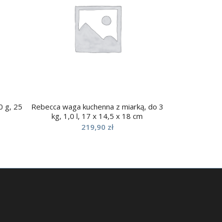
0 g, 25
Rebecca waga kuchenna z miarką, do 3
kg, 1,0 l, 17 x 14,5 x 18 cm
219,90
zł