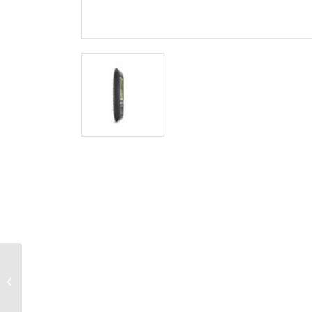
minutnik elektroniczny,
do 99 min. 59 sek, 10 x
7 x 1 cm, biały