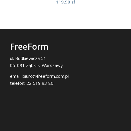
119,90
zł
FreeForm
ul. Budkiewicza 51
05-091 Ząbki k. Warszawy
email:
biuro@freeform.com.pl
telefon:
22 519 93 80