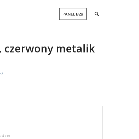
PANEL B2B
l, czerwony metalik
rby
odzin