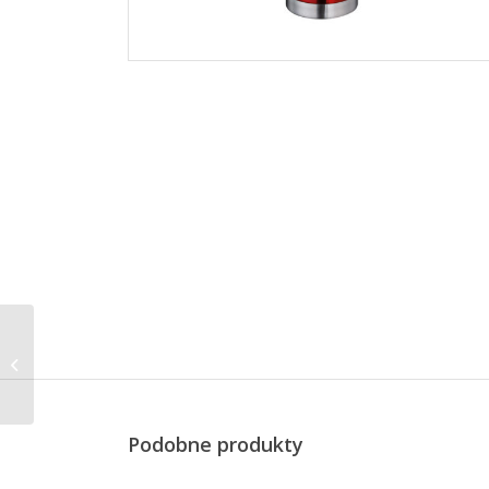
termos stalowy, 0,5 l,
czerwony metalik
Podobne produkty