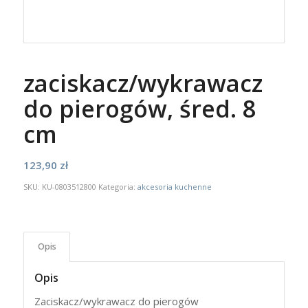
zaciskacz/wykrawacz
do pierogów, śred. 8
cm
123,90
zł
SKU:
KU-0803512800
Kategoria:
akcesoria kuchenne
Opis
Opis
Zaciskacz/wykrawacz do pierogów