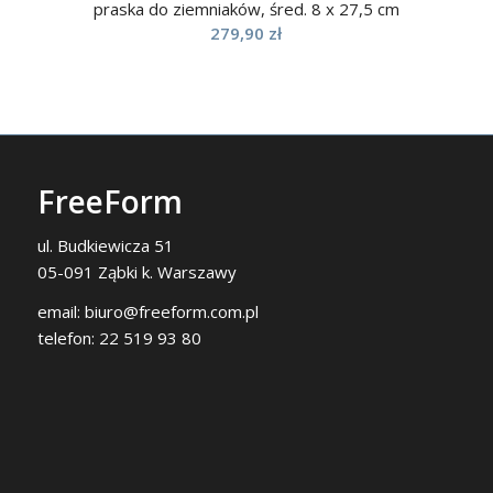
praska do ziemniaków, śred. 8 x 27,5 cm
279,90
zł
FreeForm
ul. Budkiewicza 51
05-091 Ząbki k. Warszawy
email:
biuro@freeform.com.pl
telefon:
22 519 93 80