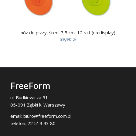
nóż do pizzy, śred. 7,5 cm, 12 szt (na display)
59,90
zł
FreeForm
ul. Budkiewicza 51
05-091 Ząbki k. Warszawy
email:
biuro@freeform.com.pl
telefon:
22 519 93 80