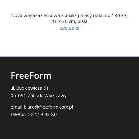
Nova waga łazienkowa z analizą masy ciała, do 180 kg,
31 x 30 cm, biała
229,90
zł
FreeForm
ul. Budkiewicza 51
05-091 Ząbki k. Warszawy
email:
biuro@freeform.com.pl
telefon:
22 519 93 80