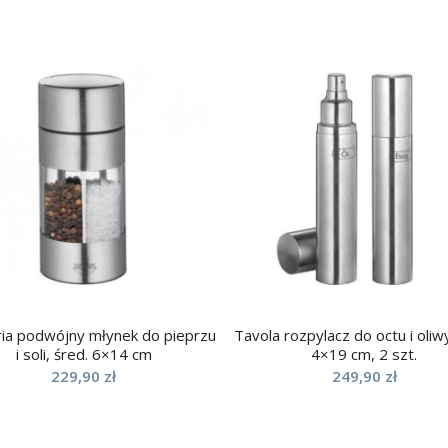
ria podwójny młynek do pieprzu
Tavola rozpylacz do octu i oliwy
i soli, śred. 6×14 cm
4×19 cm, 2 szt.
229,90
zł
249,90
zł