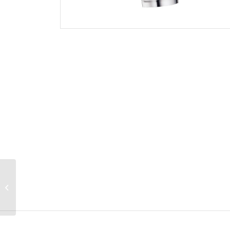
podstawka pod łyżkę,
26,5×11 cm