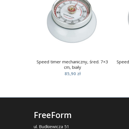
Speed timer mechaniczny, śred. 7×3
Speed 
cm, biały
85,90
zł
FreeForm
ul. Budkiewicza 51