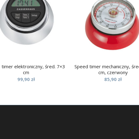
timer elektroniczny, śred. 7×3
Speed timer mechaniczny, śre
cm
cm, czerwony
99,90
zł
85,90
zł