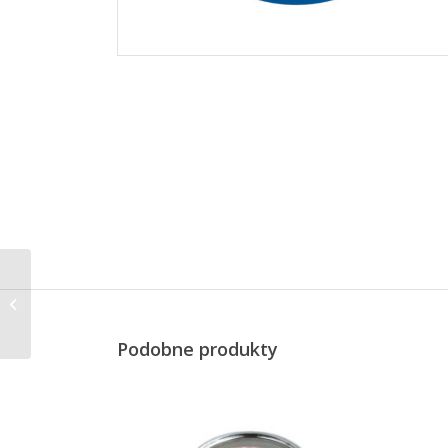
Speed timer
mechaniczny, śred. 7×3
cm, zielony
Podobne produkty