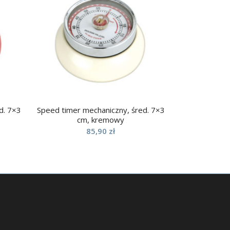
d. 7×3
Speed timer mechaniczny, śred. 7×3
cm, kremowy
85,90
zł