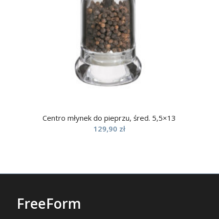
Centro młynek do pieprzu, śred. 5,5×13
129,90
zł
FreeForm