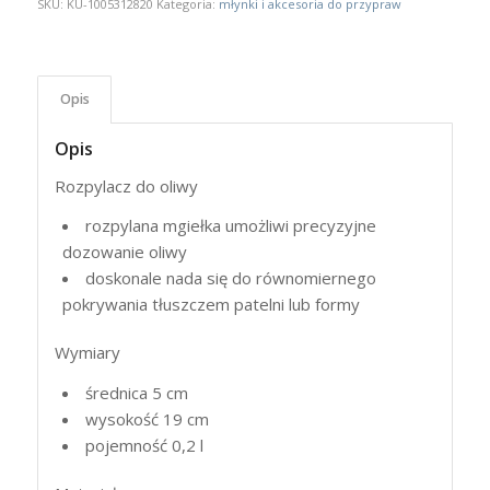
SKU:
KU-1005312820
Kategoria:
młynki i akcesoria do przypraw
Opis
Opis
Rozpylacz do oliwy
rozpylana mgiełka umożliwi precyzyjne
dozowanie oliwy
doskonale nada się do równomiernego
pokrywania tłuszczem patelni lub formy
Wymiary
średnica 5 cm
wysokość 19 cm
pojemność 0,2 l