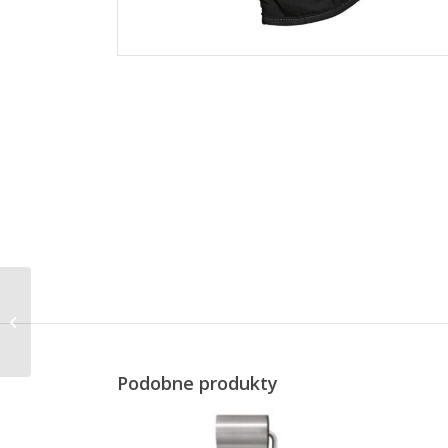
Burgund naczynie do
crème brûlée,
14×8,5×2,5 cm, 6 szt.
Podobne produkty