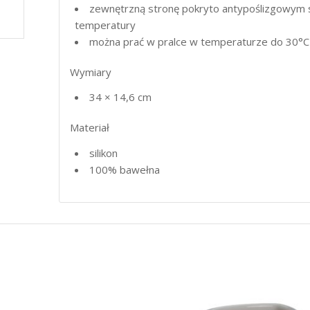
zewnętrzną stronę pokryto antypoślizgowym s
temperatury
można prać w pralce w temperaturze do 30°C
Wymiary
34 × 14,6 cm
Materiał
silikon
100% bawełna