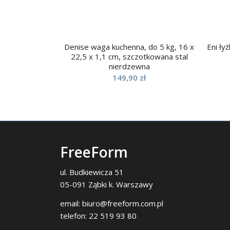
Denise waga kuchenna, do 5 kg, 16 x
Eni ły
22,5 x 1,1 cm, szczotkowana stal
nierdzewna
149,90
zł
FreeForm
ul. Budkiewicza 51
05-091 Ząbki k. Warszawy
email:
biuro@freeform.com.pl
telefon:
22 519 93 80