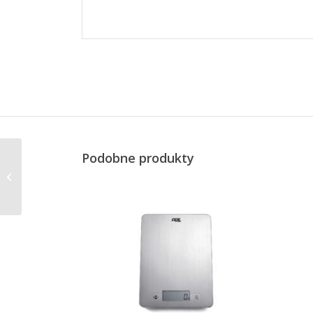
Podobne produkty
Kitchen siekacz
elektryczny, śred. 18 x
25,5 cm