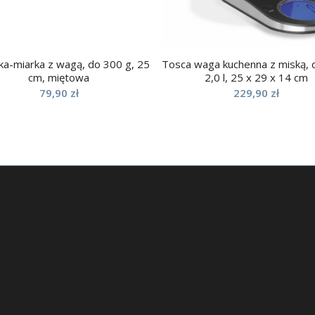
żka-miarka z wagą, do 300 g, 25
Tosca waga kuchenna z miską, d
cm, miętowa
2,0 l, 25 x 29 x 14 cm
79,90
zł
229,90
zł