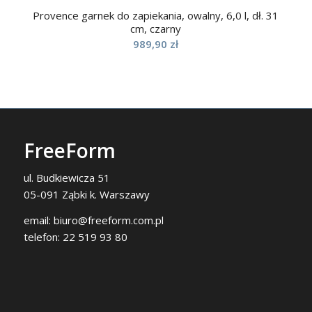
Provence garnek do zapiekania, owalny, 6,0 l, dł. 31
cm, czarny
989,90
zł
FreeForm
ul. Budkiewicza 51
05-091 Ząbki k. Warszawy
email:
biuro@freeform.com.pl
telefon:
22 519 93 80