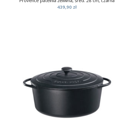
Provence patelnia żeliwna, śred. 28 cm, czarna
439,90
zł