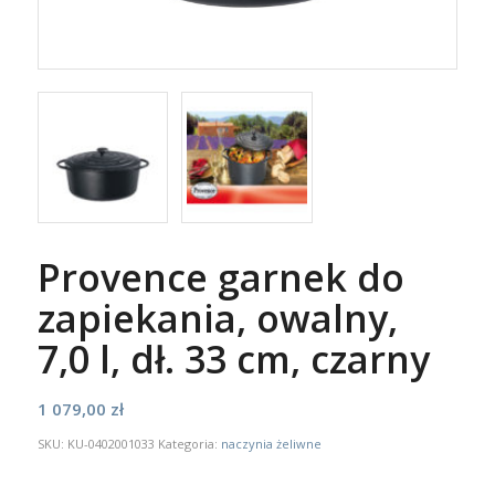
Provence garnek do
zapiekania, owalny,
7,0 l, dł. 33 cm, czarny
1 079,00
zł
SKU:
KU-0402001033
Kategoria:
naczynia żeliwne