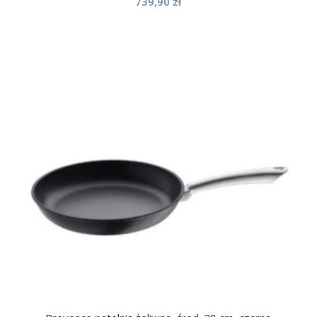
739,90
zł