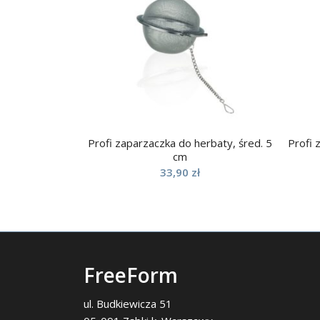
Profi zaparzaczka do herbaty, śred. 5
Profi 
cm
33,90
zł
FreeForm
ul. Budkiewicza 51