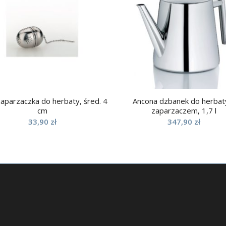
zaparzaczka do herbaty, śred. 4
Ancona dzbanek do herbat
cm
zaparzaczem, 1,7 l
33,90
zł
347,90
zł