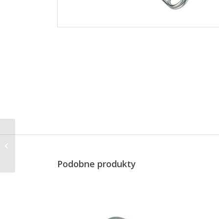
Profi szczypce z
zaparzaczką, śred. 6
cm
Podobne produkty