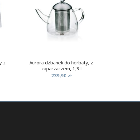
y z
Aurora dzbanek do herbaty, z
zaparzaczem, 1,3 l
239,90
zł