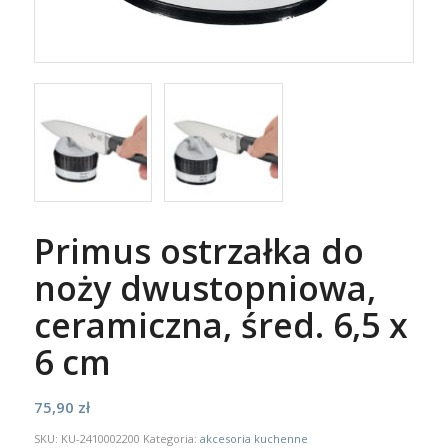
Primus ostrzałka do
noży dwustopniowa,
ceramiczna, śred. 6,5 x
6 cm
75,90
zł
SKU:
KU-2410002200
Kategoria:
akcesoria kuchenne