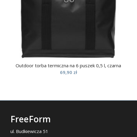
Outdoor torba termiczna na 6 puszek 0,5 l, czarna
69,90
zł
FreeForm
ul. Budkiewicza 51