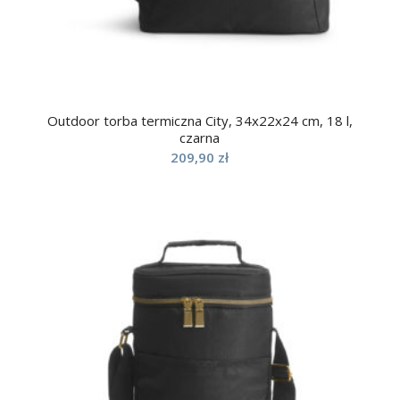
Outdoor torba termiczna City, 34x22x24 cm, 18 l,
czarna
209,90
zł