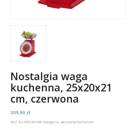
Nostalgia waga
kuchenna, 25x20x21
cm, czerwona
209,90
zł
SKU:
KU-0903301400
Kategoria:
akcesoria kuchenne