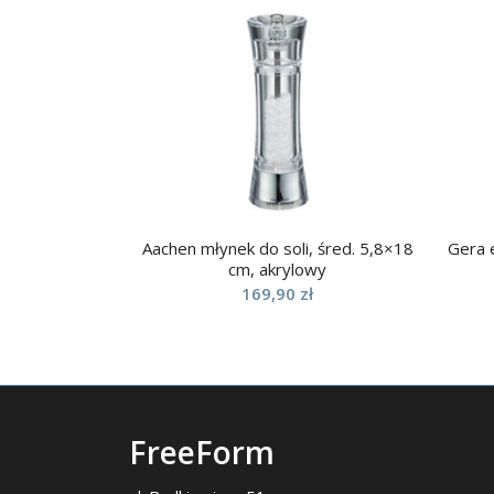
Aachen młynek do soli, śred. 5,8×18
Gera 
cm, akrylowy
169,90
zł
FreeForm