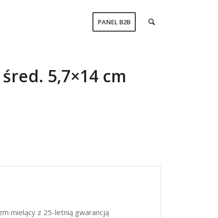
PANEL B2B
 śred. 5,7×14 cm
m mielący z 25-letnią gwarancją