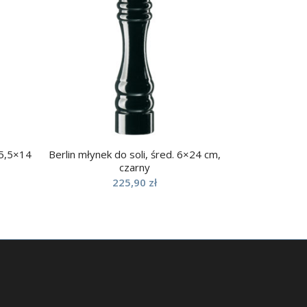
 5,5×14
Berlin młynek do soli, śred. 6×24 cm,
czarny
225,90
zł