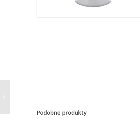
Neuss młynek do
pieprzu, śred. 5,7×14
cm
Podobne produkty