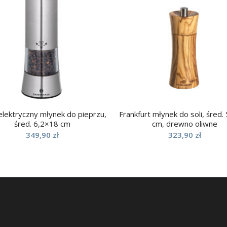
elektryczny młynek do pieprzu,
Frankfurt młynek do soli, śred.
śred. 6,2×18 cm
cm, drewno oliwne
349,90
zł
323,90
zł