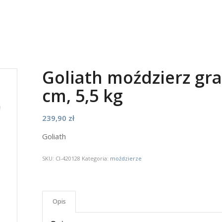
Goliath moździerz gra
cm, 5,5 kg
239,90
zł
Goliath
SKU:
CI-420128
Kategoria:
moździerze
Opis