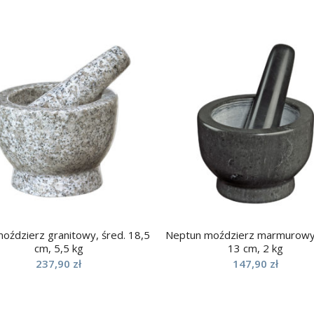
moździerz granitowy, śred. 18,5
Neptun moździerz marmurowy,
cm, 5,5 kg
13 cm, 2 kg
237,90
zł
147,90
zł