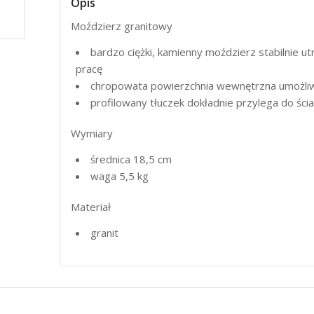
Opis
Moździerz granitowy
bardzo ciężki, kamienny moździerz stabilnie utr
pracę
chropowata powierzchnia wewnętrzna umożliw
profilowany tłuczek dokładnie przylega do ści
Wymiary
średnica 18,5 cm
waga 5,5 kg
Materiał
granit