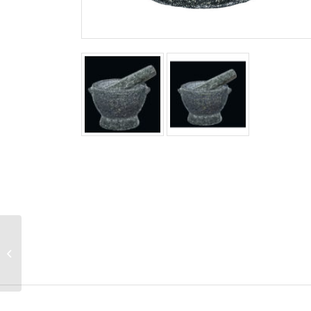
Classico kafeteria
aluminiowa, śred.
10,5×23,5 cm, 9
filiżanek