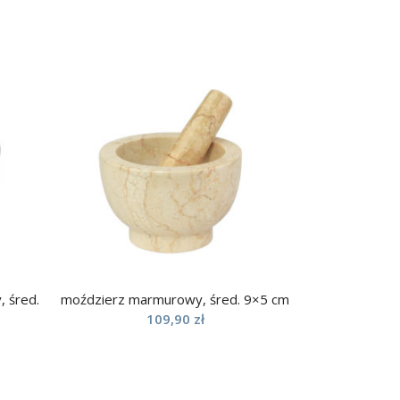
 śred.
moździerz marmurowy, śred. 9×5 cm
109,90
zł