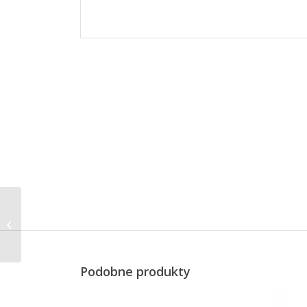
Lucido szyna na
ręczniki, 75 cm
Podobne produkty