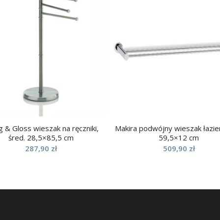
g & Gloss wieszak na ręczniki,
Makira podwójny wieszak łazi
śred. 28,5×85,5 cm
59,5×12 cm
287,90
zł
509,90
zł