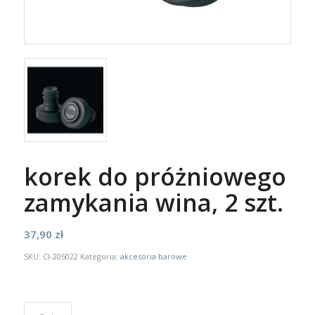
korek do próżniowego
zamykania wina, 2 szt.
37,90
zł
SKU:
CI-205022
Kategoria:
akcesoria barowe