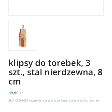
klipsy do torebek, 3
szt., stal nierdzewna, 8
cm
49,90
zł
SKU:
CI-201475
Kategorie:
akcesoria do kawy
,
akcesoria do przypraw