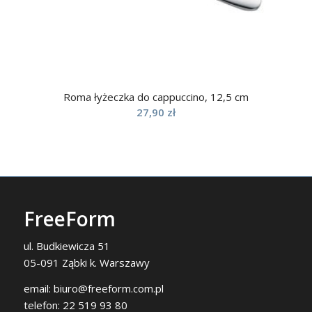
Roma łyżeczka do cappuccino, 12,5 cm
27,90
zł
FreeForm
ul. Budkiewicza 51
05-091 Ząbki k. Warszawy
email:
biuro@freeform.com.pl
telefon:
22 519 93 80