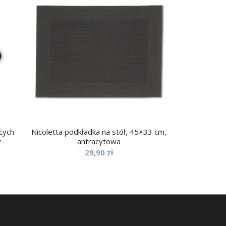
cych
Nicoletta podkładka na stół, 45×33 cm,
y
antracytowa
29,90
zł