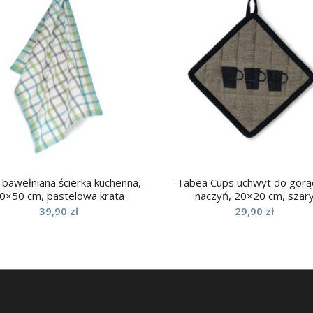
 bawełniana ścierka kuchenna,
Tabea Cups uchwyt do gorą
0×50 cm, pastelowa krata
naczyń, 20×20 cm, szar
39,90
zł
29,90
zł