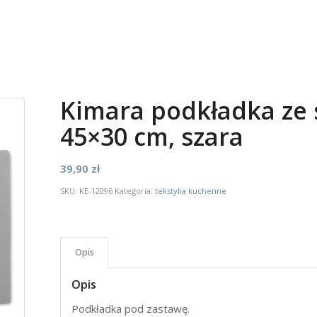
Kimara podkładka ze 
45×30 cm, szara
39,90
zł
SKU:
KE-12096
Kategoria:
tekstylia kuchenne
Opis
Opis
Podkładka pod zastawę.