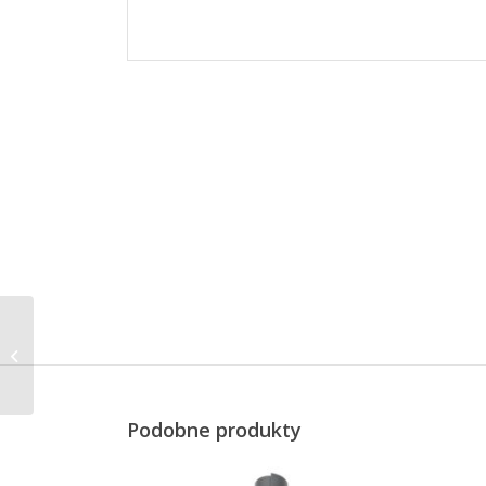
Mellis ceramiczny
pojemnik z
kauczukową
pokrywką, śred. 10,5
cm, wys. 14,5...
Podobne produkty