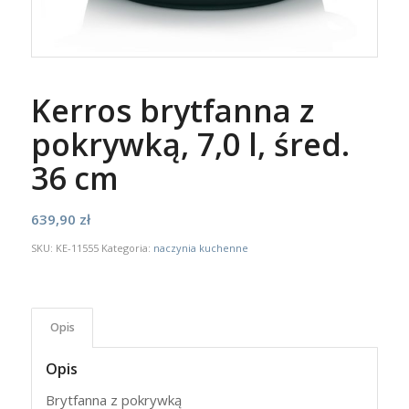
Kerros brytfanna z
pokrywką, 7,0 l, śred.
36 cm
639,90
zł
SKU:
KE-11555
Kategoria:
naczynia kuchenne
Opis
Opis
Brytfanna z pokrywką