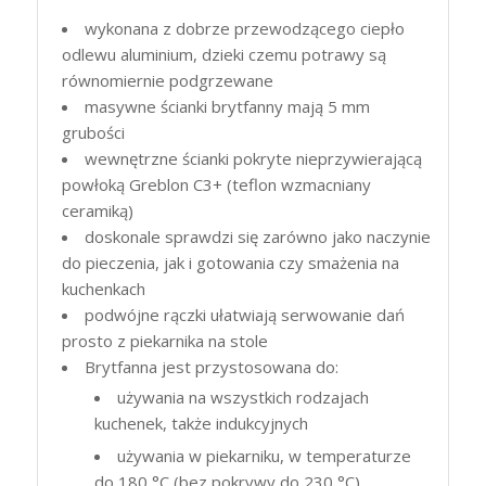
wykonana z dobrze przewodzącego ciepło
odlewu aluminium, dzieki czemu potrawy są
równomiernie podgrzewane
masywne ścianki brytfanny mają 5 mm
grubości
wewnętrzne ścianki pokryte nieprzywierającą
powłoką Greblon C3+ (teflon wzmacniany
ceramiką)
doskonale sprawdzi się zarówno jako naczynie
do pieczenia, jak i gotowania czy smażenia na
kuchenkach
podwójne rączki ułatwiają serwowanie dań
prosto z piekarnika na stole
Brytfanna jest przystosowana do:
używania na wszystkich rodzajach
kuchenek, także indukcyjnych
używania w piekarniku, w temperaturze
do 180 °C (bez pokrywy do 230 °C)