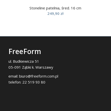
Stoneline patelnia, śred. 16 cm
249,90
zł
FreeForm
ul. Budkiewicza 51
05-091 Ząbki k. Warszawy
email:
biuro@freeform.com.pl
telefon:
22 519 93 80