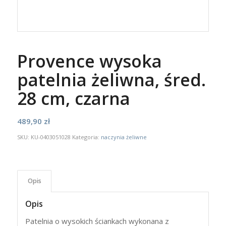
Provence wysoka
patelnia żeliwna, śred.
28 cm, czarna
489,90
zł
SKU:
KU-0403051028
Kategoria:
naczynia żeliwne
Opis
Opis
Patelnia o wysokich ściankach wykonana z