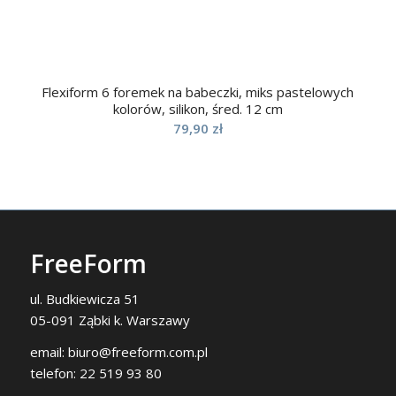
Flexiform 6 foremek na babeczki, miks pastelowych
kolorów, silikon, śred. 12 cm
79,90
zł
FreeForm
ul. Budkiewicza 51
05-091 Ząbki k. Warszawy
email:
biuro@freeform.com.pl
telefon:
22 519 93 80