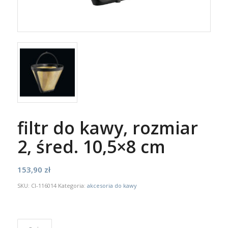
filtr do kawy, rozmiar
2, śred. 10,5×8 cm
153,90
zł
SKU:
CI-116014
Kategoria:
akcesoria do kawy