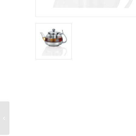
suszarka do sałaty,
śred. 24 cm,3,25 l,
czerwona