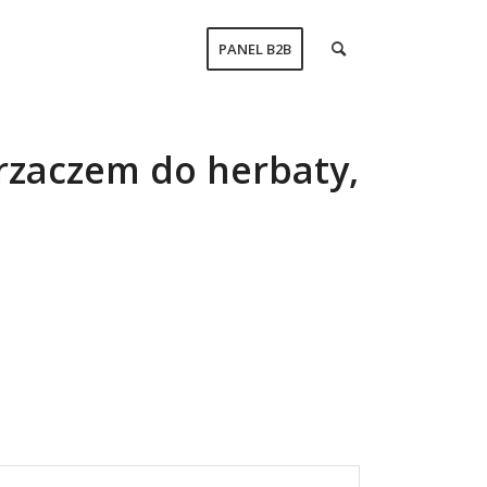
PANEL B2B
rzaczem do herbaty,