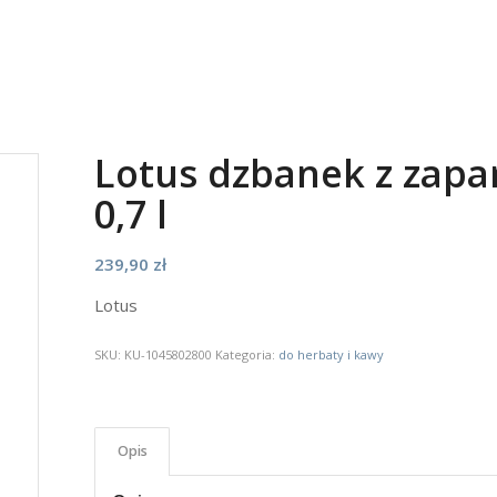
Lotus dzbanek z zapa
0,7 l
239,90
zł
Lotus
SKU:
KU-1045802800
Kategoria:
do herbaty i kawy
Opis