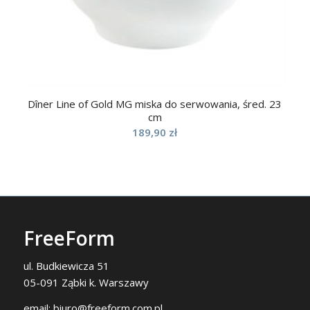
Dîner Line of Gold MG miska do serwowania, śred. 23
cm
189,90
zł
FreeForm
ul. Budkiewicza 51
05-091 Ząbki k. Warszawy
email:
biuro@freeform.com.pl