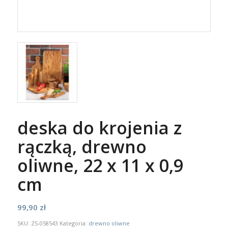
deska do krojenia z
rączką, drewno
oliwne, 22 x 11 x 0,9
cm
99,90
zł
SKU:
ZS-058543
Kategoria:
drewno oliwne