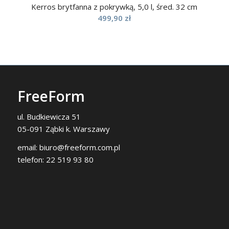
Kerros brytfanna z pokrywką, 5,0 l, śred. 32 cm
499,90
zł
FreeForm
ul. Budkiewicza 51
05-091 Ząbki k. Warszawy
email:
biuro@freeform.com.pl
telefon:
22 519 93 80