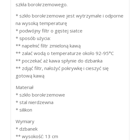
szkła borokrzemowego.
* szkło borokrzemowe jest wytrzymałe i odporne
na wysoką temperaturę
* podwójny filtr o gęstej siatce
* sposób użycia:
** napełnić filtr zmieloną kawą
** zalać wodą o temperaturze około 92-95°C
** poczekać aż kawa spłynie do dzbanka
** zdjąć filtr, nałożyć pokrywkę i cieszyć się
gotową kawą
Materiał
* szkło borokrzemowe
* stal nierdzewna
* silikon
Wymiary
* dzbanek
** wysokość: 13 cm