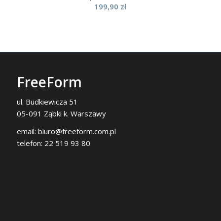
199,90
zł
FreeForm
ul. Budkiewicza 51
05-091 Ząbki k. Warszawy
email:
biuro@freeform.com.pl
telefon:
22 519 93 80