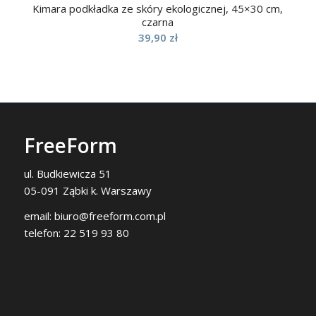
Kimara podkładka ze skóry ekologicznej, 45×30 cm,
czarna
39,90
zł
FreeForm
ul. Budkiewicza 51
05-091 Ząbki k. Warszawy
email:
biuro@freeform.com.pl
telefon:
22 519 93 80