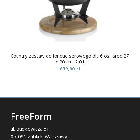
Country zestaw do fondue serowego dla 6 os., śred.27
x 20 cm, 2,0 l
659,90
zł
FreeForm
ul. Budkiewicza 51
05-091 Ząbki k. Warszawy