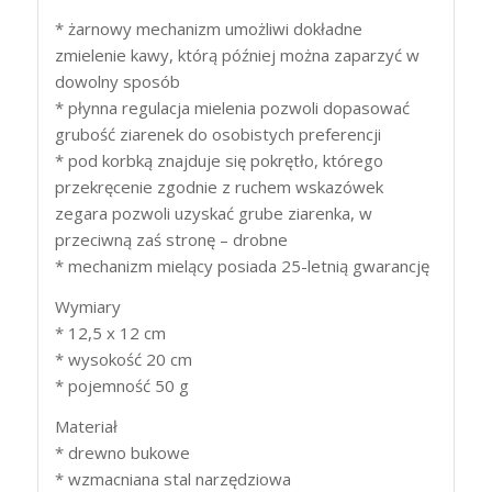
* żarnowy mechanizm umożliwi dokładne
zmielenie kawy, którą później można zaparzyć w
dowolny sposób
* płynna regulacja mielenia pozwoli dopasować
grubość ziarenek do osobistych preferencji
* pod korbką znajduje się pokrętło, którego
przekręcenie zgodnie z ruchem wskazówek
zegara pozwoli uzyskać grube ziarenka, w
przeciwną zaś stronę – drobne
* mechanizm mielący posiada 25-letnią gwarancję
Wymiary
* 12,5 x 12 cm
* wysokość 20 cm
* pojemność 50 g
Materiał
* drewno bukowe
* wzmacniana stal narzędziowa