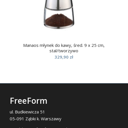
Manaos młynek do kawy, śred. 9 x 25 cm,
stal/tworzywo
329,90
zł
FreeForm
ul. Budkiewicza 51
05-091 Ząbki k. Warszawy