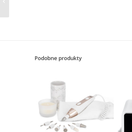
kuchenna z miarką, do
3 kg, 1 l, 20,5 x 14,5 cm
Podobne produkty