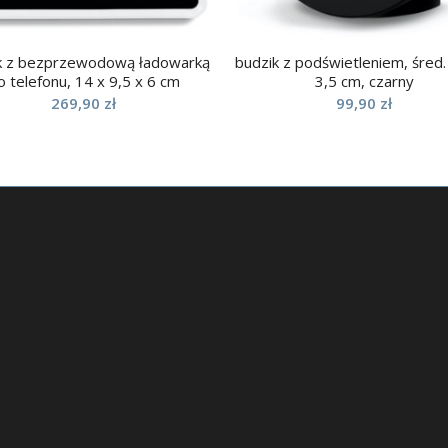
k z bezprzewodową ładowarką
budzik z podświetleniem, śred.
o telefonu, 14 x 9,5 x 6 cm
3,5 cm, czarny
269,90
zł
99,90
zł