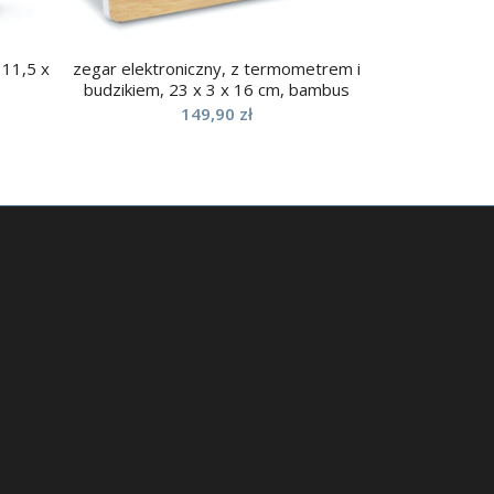
 11,5 x
zegar elektroniczny, z termometrem i
budzikiem, 23 x 3 x 16 cm, bambus
149,90
zł