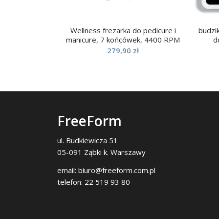
Wellness frezarka do pedicure i
budzi
manicure, 7 końcówek, 4400 RPM
d
279,90
zł
FreeForm
ul. Budkiewicza 51
05-091 Ząbki k. Warszawy
email:
biuro@freeform.com.pl
telefon:
22 519 93 80