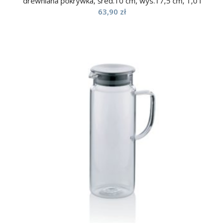
drewniana pokrywka, śred.10 cm, wys.17,5 cm, 1,0 l
63,90
zł