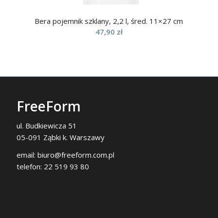
Bera pojemnik szklany, 2,2 l, śred. 11×27 cm
47,90
zł
FreeForm
ul. Budkiewicza 51
05-091 Ząbki k. Warszawy
email:
biuro@freeform.com.pl
telefon:
22 519 93 80