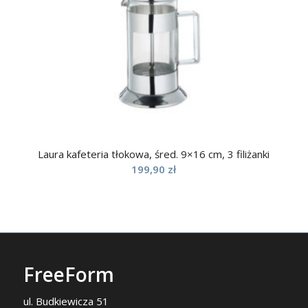
Laura kafeteria tłokowa, śred. 9×16 cm, 3 filiżanki
199,90
zł
FreeForm
ul. Budkiewicza 51