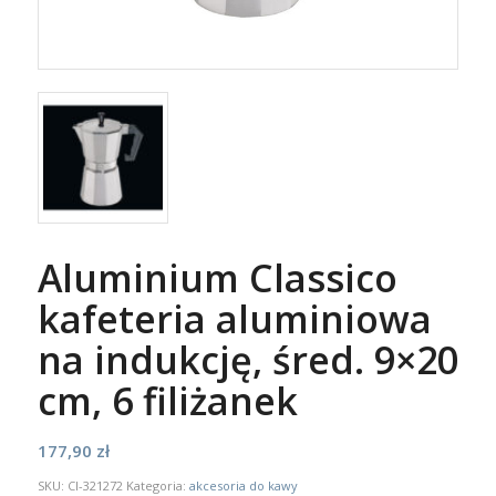
Aluminium Classico
kafeteria aluminiowa
na indukcję, śred. 9×20
cm, 6 filiżanek
177,90
zł
SKU:
CI-321272
Kategoria:
akcesoria do kawy